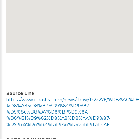
Source Link
:
https://www.elnashra.com/news/show/1222276/%D8%A
%D8%A8%D8%B7%D9%84%D9%82-
%D9%86%D8%A7%D8%B1%D9%8A-
%D8%B1%D9%82%D8%A8%D8%AA%D9%87-
%D9%85%D8%B2%D8%A8%D9%88%D8%AF