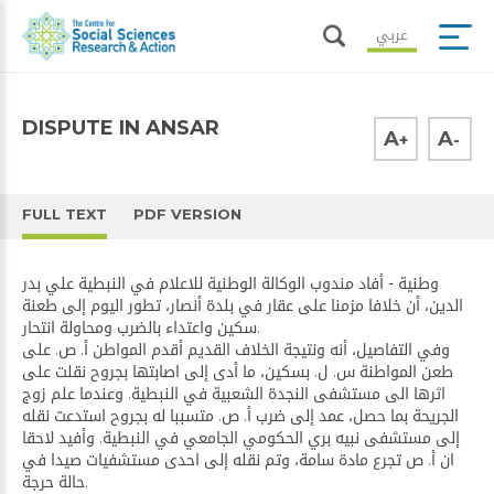
عربي
DISPUTE IN ANSAR
A
A
+
-
FULL TEXT
PDF VERSION
وطنية - أفاد مندوب الوكالة الوطنية للاعلام في النبطية علي بدر
الدين، أن خلافا مزمنا على عقار في بلدة أنصار، تطور اليوم إلى طعنة
سكين واعتداء بالضرب ومحاولة انتحار.
وفي التفاصيل، أنه ونتيجة الخلاف القديم أقدم المواطن أ. ص. على
طعن المواطنة س. ل. بسكين، ما أدى إلى اصابتها بجروح نقلت على
اثرها الى مستشفى النجدة الشعبية في النبطية. وعندما علم زوج
الجريحة بما حصل، عمد إلى ضرب أ. ص. متسببا له بجروح استدعت نقله
إلى مستشفى نبيه بري الحكومي الجامعي في النبطية. وأفيد لاحقا
ان أ. ص تجرع مادة سامة، وتم نقله إلى احدى مستشفيات صيدا في
حالة حرجة.