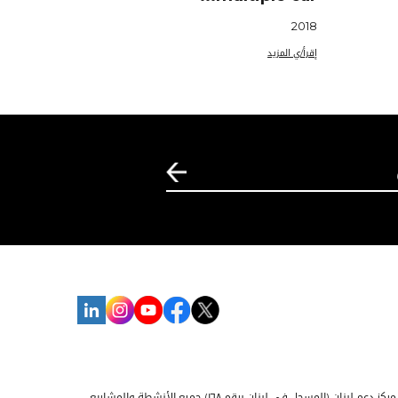
2018
إقرأ/ي المزيد
تم تسجيل مركز العلوم الاجتماعية للأبحاث التطبيقيّة في قبرص كشركة ذات مسؤولية محدودة غير ربحية تحت رقم التسجيل HE421100. بموجب مذكرة تفاهم، ينفّذ مركز دعم لبنان (المسجل في لبنان برقم ١٦٨) جميع الأنشطة والمشاريع