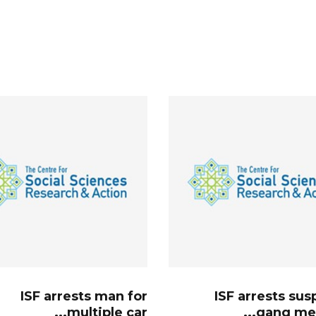
ISF arrests man for
ISF arrests su
multiple car...
gang mem