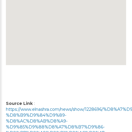
Source Link
:
https://www.elnashra.com/news/show/1228696/%D8
%D8%B9%D9%84%D9%89-
%D8%AC%D8%AB%D8%A9-
%D9%85%D9%88%D8%A7%D8%B7%D9%86-