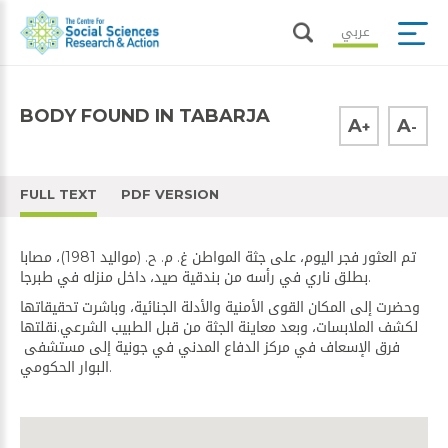
عربي
BODY FOUND IN TABARJA
A
A
+
-
FULL TEXT
PDF VERSION
تم العثور فجر اليوم، على جثة المواطن غ. م. ح. (مواليد 1981)، مصابا
بطلق ناري في رأسه من بندقية صيد، داخل منزله في ​طبرجا​.
وحضرت إلى المكان القوى الأمنية والأدلة الجنائية، وباشرت تحقيقاتها
لكشف الملابسات، وبعد معاينة الجثة من قبل الطبيب الشرعي.نقلتها
فرق الإسعاف في مركز ​الدفاع المدني​ في ​جونية​ إلى مستشفى ​
البوار​ الحكومي.