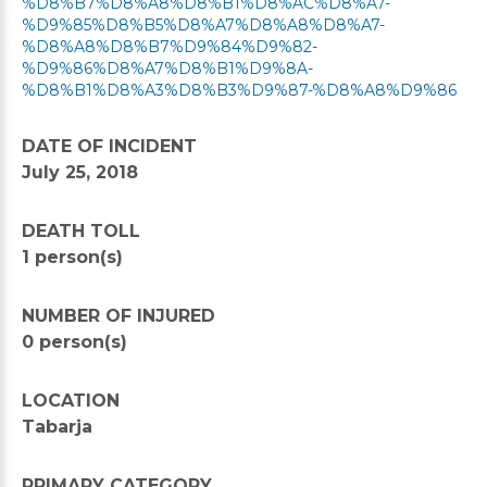
%D8%B7%D8%A8%D8%B1%D8%AC%D8%A7-
%D9%85%D8%B5%D8%A7%D8%A8%D8%A7-
%D8%A8%D8%B7%D9%84%D9%82-
%D9%86%D8%A7%D8%B1%D9%8A-
%D8%B1%D8%A3%D8%B3%D9%87-%D8%A8%D9%86
DATE OF INCIDENT
July 25, 2018
DEATH TOLL
1 person(s)
NUMBER OF INJURED
0 person(s)
LOCATION
Tabarja
PRIMARY CATEGORY