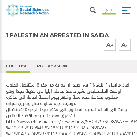
عربي
1 PALESTINIAN ARRESTED IN SAIDA
A
A
+
-
FULL TEXT
PDF VERSION
افاد مراسل ""النشرة"" في صيدا ان دورية من مفرزة استقصاء الجنوب
اوقفت الفلسطيني بشير د. عند تقاطع ايليا في مدينة صيدا وهو
مطلوب بخلاصة حكم سنة وشهر بجرم اسلحة اضافة الى مذكرة
توقيف بجرم محاولة قتل وتخريب سيارة.
ولفت الى انه تم تسليم المطلوب الى مخفر صيدا الجديدة لاستكمال
التحقيق معه وتسليمه للقضاء المختص.
http://www.elnashra.com/news/show/980379/%D8%A
%D9%85%D9%81%D8%B1%D8%B2%D8%A9-
%D8%A7%D8%B3%D8%AA%D9%82%D8%B5%D8%A7%D8