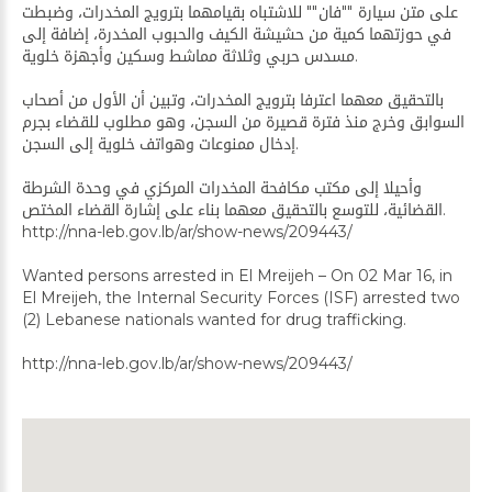
على متن سيارة ""فان"" للاشتباه بقيامهما بترويج المخدرات، وضبطت
في حوزتهما كمية من حشيشة الكيف والحبوب المخدرة، إضافة إلى
مسدس حربي وثلاثة مماشط وسكين وأجهزة خلوية.
بالتحقيق معهما اعترفا بترويج المخدرات، وتبين أن الأول من أصحاب
السوابق وخرج منذ فترة قصيرة من السجن، وهو مطلوب للقضاء بجرم
إدخال ممنوعات وهواتف خلوية إلى السجن.
وأحيلا إلى مكتب مكافحة المخدرات المركزي في وحدة الشرطة
القضائية، للتوسع بالتحقيق معهما بناء على إشارة القضاء المختص.
http://nna-leb.gov.lb/ar/show-news/209443/
Wanted persons arrested in El Mreijeh – On 02 Mar 16, in
El Mreijeh, the Internal Security Forces (ISF) arrested two
(2) Lebanese nationals wanted for drug trafficking.
http://nna-leb.gov.lb/ar/show-news/209443/