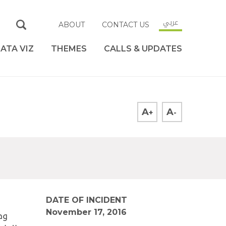
عربي
ABOUT
CONTACT US
ATA VIZ
THEMES
CALLS & UPDATES
A
A
+
-
DATE OF INCIDENT
November 17, 2016
وط