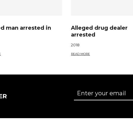
d man arrested in
Alleged drug dealer
arrested
2018
E
READ MORE
ER