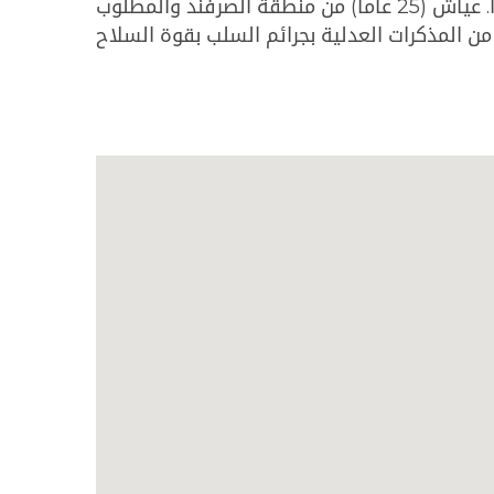
الداخلي اوقفت مساء اليوم في منطقة زفتا -النبطية المدعو ع. أ. عياش (25 عاما) من منطقة الصرفند والمطلوب