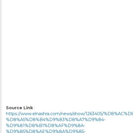
Source Link
:
https://www.elnashra.com/news/show/1263405/%D8%A
%D8%A5%D8%B4%D9%83%D8%A7%D9%84-
%D9%81%D8%B1%D8%AF%D9%8A-
%D9%85%D8%AE%D9%8A%D9%85-