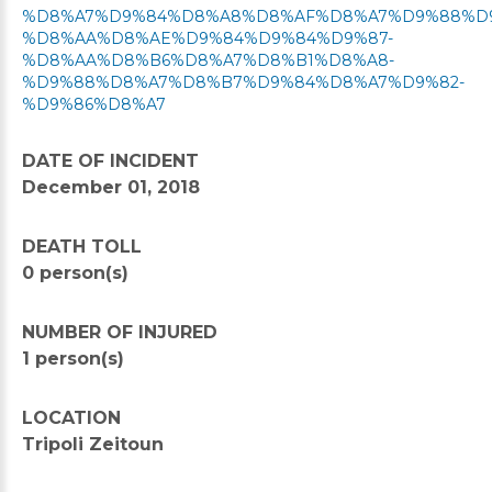
%D8%A7%D9%84%D8%A8%D8%AF%D8%A7%D9%88%D
%D8%AA%D8%AE%D9%84%D9%84%D9%87-
%D8%AA%D8%B6%D8%A7%D8%B1%D8%A8-
%D9%88%D8%A7%D8%B7%D9%84%D8%A7%D9%82-
%D9%86%D8%A7
DATE OF INCIDENT
December 01, 2018
DEATH TOLL
0 person(s)
NUMBER OF INJURED
1 person(s)
LOCATION
Tripoli Zeitoun