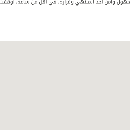
جهول وأمن أحد الملاهي وفراره، في أقل من ساعة، أوقفت د