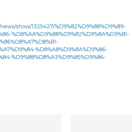
om/news/show/1325427/%D9%82%D9%88%D9%89-
86:-%D8%AA%D9%88%D9%82%D9%8A%D9%81-
%86%D8%A7%D8%B1-
%A7%D9%84-%D8%A8%D9%8A%D9%86-
84-%D9%88%D8%A3%D9%85%D9%86-