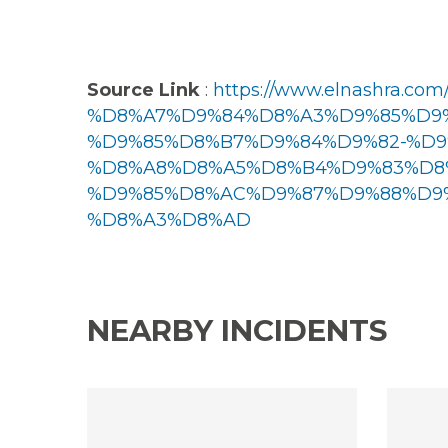
Source Link
:
https://www.elnashra.c
%D8%A7%D9%84%D8%A3%D9%85%D9%
%D9%85%D8%B7%D9%84%D9%82-%D9
%D8%A8%D8%A5%D8%B4%D9%83%D8
%D9%85%D8%AC%D9%87%D9%88%D9%
%D8%A3%D8%AD
NEARBY INCIDENTS