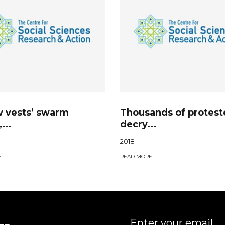
w vests’ swarm
Thousands of protest
...
decry...
2018
E
READ MORE