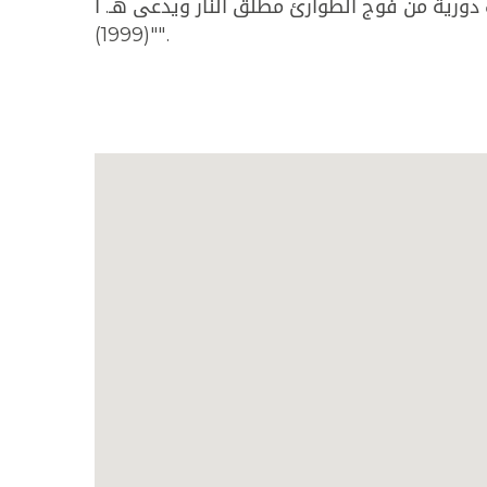
ورية من فوج الطوارئ مطلق النار ويدعى هـ. ا
(1999)"".