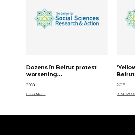
Dozens in Beirut protest
‘Yello
worsening...
Beirut,
2018
2018
READ MORE
READ MOR