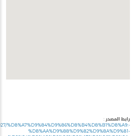
رابط المصدر
:
w/1147927/%D8%A7%D9%84%D9%86%D8%B4%D8%B1%D8%A9:-
%D8%AA%D9%88%D9%82%D9%8A%D9%81-