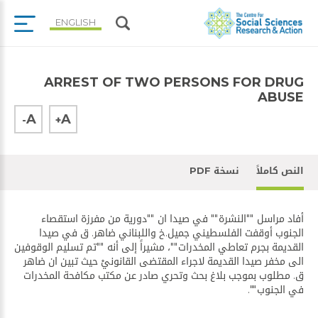
ENGLISH
ARREST OF TWO PERSONS FOR DRUG
ABUSE
A
A
-
+
النص كاملاً
نسخة PDF
أفاد مراسل ""النشرة"" في صيدا ان ""دورية من ​مفرزة استقصاء
الجنوب​ أوقفت الفلسطيني جميل.خ واللبناني ضاهر. ق في ​صيدا
القديمة​ بجرم تعاطي المخدرات""، مشيراً إلى أنه ""تم تسليم الوقوفين
الى مخفر صيدا القديمة لاجراء المقتضى القانونيْ حيث تبين ان ضاهر
ق. مطلوب بموجب بلاغ بحث وتحري صادر عن ​مكتب مكافحة المخدرات​
في الجنوب"".