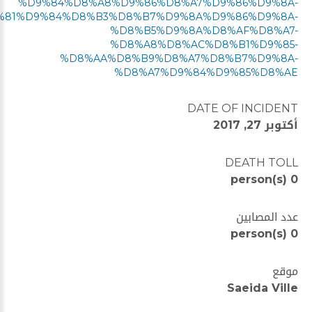
%D9%84%D8%A8%D9%86%D8%A7%D9%86%D9%8A-
%81%D9%84%D8%B3%D8%B7%D9%8A%D9%86%D9%8A-
%D8%B5%D9%8A%D8%AF%D8%A7-
%D8%A8%D8%AC%D8%B1%D9%85-
%D8%AA%D8%B9%D8%A7%D8%B7%D9%8A-
%D8%A7%D9%84%D9%85%D8%AE
DATE OF INCIDENT
أكتوبر 27, 2017
DEATH TOLL
0 person(s)
عدد المصابين
0 person(s)
موقع
Saeida Ville